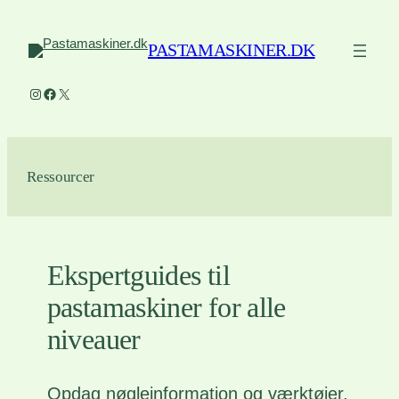
Spring
til
PASTAMASKINER.DK
indhold
Instagram
Facebook
X
Ressourcer
Ekspertguides til
pastamaskiner for alle
niveauer
Opdag nøgleinformation og værktøjer,